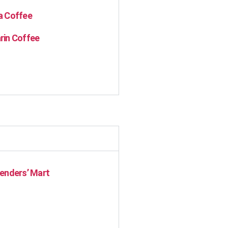
a Coffee
rin Coffee
enders’ Mart