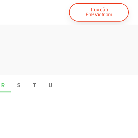
Truy cập
FnBVietnam
R
S
T
U