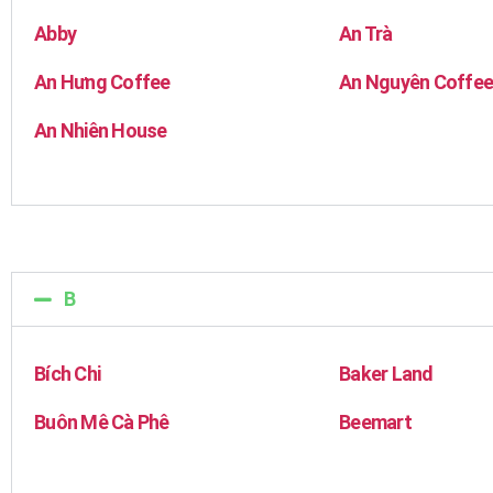
Abby
An Trà
An Hưng Coffee
An Nguyên Coffe
An Nhiên House
B
Bích Chi
Baker Land
Buôn Mê Cà Phê
Beemart