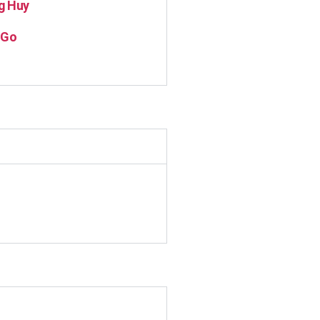
g Huy
 Go