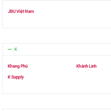
JBU Việt Nam
K
Khang Phú
Khánh Linh
K Supply