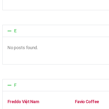
E
No posts found.
F
Freddo Việt Nam
Favio Coffee