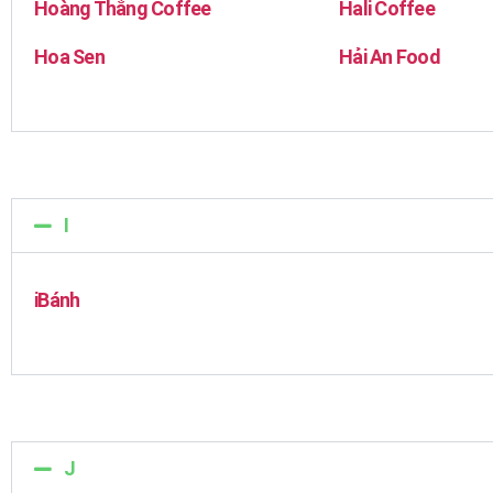
Hoàng Thắng Coffee
Hali Coffee
Hoa Sen
Hải An Food
I
iBánh
J