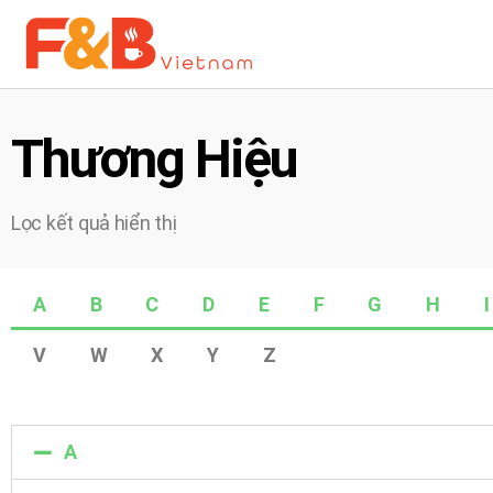
Thương Hiệu
Lọc kết quả hiển thị
A
B
C
D
E
F
G
H
I
V
W
X
Y
Z
A