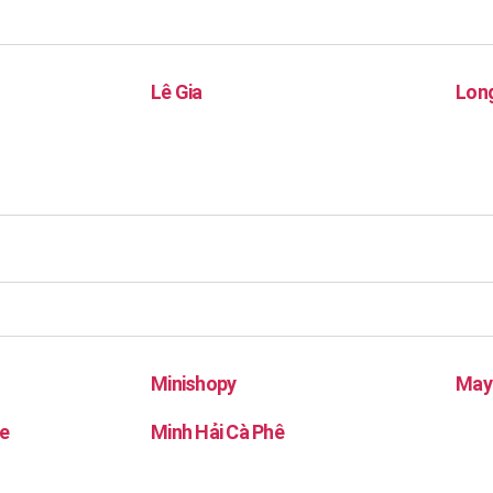
Lê Gia
Long
Minishopy
May
e
Minh Hải Cà Phê